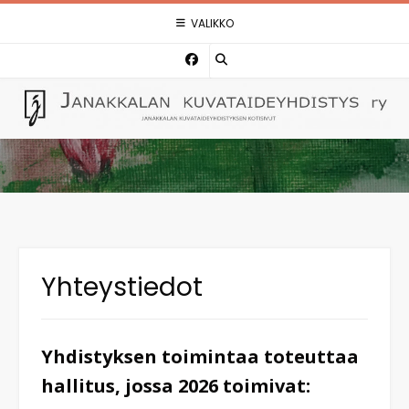
Skip
VALIKKO
to
content
Yhteystiedot
Yhdistyksen toimintaa toteuttaa
hallitus, jossa 2026 toimivat: