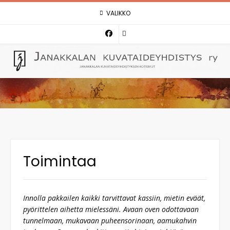
Skip
VALIKKO
to
content
Toimintaa
Innolla pakkailen kaikki tarvittavat kassiin, mietin eväät,
pyörittelen aihetta mielessäni. Avaan oven odottavaan
tunnelmaan, mukavaan puheensorinaan, aamukahvin