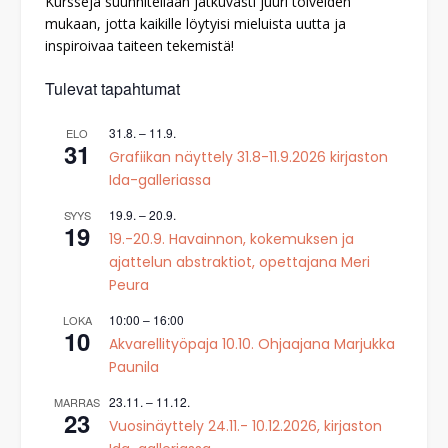
Kursseja suunnitellaan jatkuvasti juuri toiveiden
mukaan, jotta kaikille löytyisi mieluista uutta ja
inspiroivaa taiteen tekemistä!
Tulevat tapahtumat
31.8.
–
11.9.
ELO
31
Grafiikan näyttely 31.8-11.9.2026 kirjaston
Ida-galleriassa
19.9.
–
20.9.
SYYS
19
19.-20.9. Havainnon, kokemuksen ja
ajattelun abstraktiot, opettajana Meri
Peura
10:00
–
16:00
LOKA
10
Akvarellityöpaja 10.10. Ohjaajana Marjukka
Paunila
23.11.
–
11.12.
MARRAS
23
Vuosinäyttely 24.11.- 10.12.2026, kirjaston