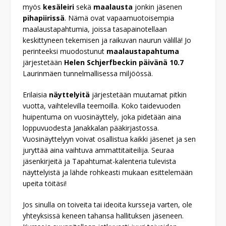
myös
kesäleiri
sekä
maalausta
jonkin jäsenen
pihapiirissä
. Nämä ovat vapaamuotoisempia
maalaustapahtumia, joissa tasapainotellaan
keskittyneen tekemisen ja raikuvan naurun välillä! Jo
perinteeksi muodostunut
maalaustapahtuma
järjestetään
Helen Schjerfbeckin päivänä 10.7
Laurinmäen tunnelmallisessa miljöössä.
Erilaisia
näyttelyitä
järjestetään muutamat pitkin
vuotta, vaihtelevilla teemoilla. Koko taidevuoden
huipentuma on vuosinäyttely, joka pidetään aina
loppuvuodesta Janakkalan pääkirjastossa.
Vuosinäyttelyyn voivat osallistua kaikki jäsenet ja sen
juryttää aina vaihtuva ammattitaiteilija. Seuraa
jäsenkirjeitä ja Tapahtumat-kalenteria tulevista
näyttelyistä ja lähde rohkeasti mukaan esittelemään
upeita töitäsi!
Jos sinulla on toiveita tai ideoita kursseja varten, ole
yhteyksissä keneen tahansa hallituksen jäseneen.