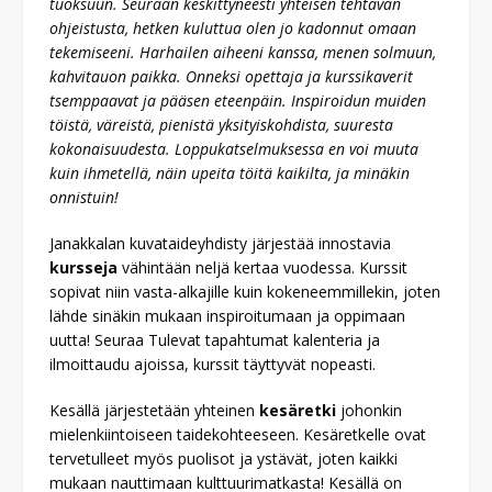
tuoksuun. Seuraan keskittyneesti yhteisen tehtävän
ohjeistusta, hetken kuluttua olen jo kadonnut omaan
tekemiseeni. Harhailen aiheeni kanssa, menen solmuun,
kahvitauon paikka. Onneksi opettaja ja kurssikaverit
tsemppaavat ja pääsen eteenpäin. Inspiroidun muiden
töistä, väreistä, pienistä yksityiskohdista, suuresta
kokonaisuudesta. Loppukatselmuksessa en voi muuta
kuin ihmetellä, näin upeita töitä kaikilta, ja minäkin
onnistuin!
Janakkalan kuvataideyhdisty järjestää innostavia
kursseja
vähintään neljä kertaa vuodessa. Kurssit
sopivat niin vasta-alkajille kuin kokeneemmillekin, joten
lähde sinäkin mukaan inspiroitumaan ja oppimaan
uutta! Seuraa Tulevat tapahtumat kalenteria ja
ilmoittaudu ajoissa, kurssit täyttyvät nopeasti.
Kesällä järjestetään yhteinen
kesäretki
johonkin
mielenkiintoiseen taidekohteeseen. Kesäretkelle ovat
tervetulleet myös puolisot ja ystävät, joten kaikki
mukaan nauttimaan kulttuurimatkasta! Kesällä on