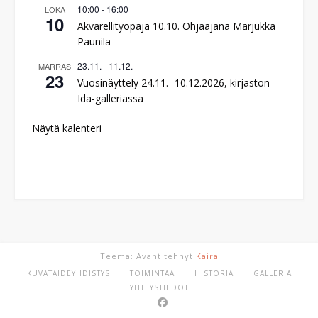
10:00
-
16:00
LOKA
10
Akvarellityöpaja 10.10. Ohjaajana Marjukka
Paunila
23.11.
-
11.12.
MARRAS
23
Vuosinäyttely 24.11.- 10.12.2026, kirjaston
Ida-galleriassa
Näytä kalenteri
Teema: Avant tehnyt
Kaira
KUVATAIDEYHDISTYS
TOIMINTAA
HISTORIA
GALLERIA
YHTEYSTIEDOT