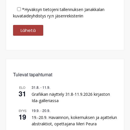
*Hyväksyn tietojeni tallennuksen Janakkalan
kuvataideyhdistys ry:n jäsenrekisteriin
Tulevat tapahtumat
31.8.
-
11.9.
ELO
31
Grafiikan näyttely 31.8-11.9.2026 kirjaston
Ida-galleriassa
19.9.
-
20.9.
SYYS
19
19.-20.9. Havainnon, kokemuksen ja ajattelun
abstraktiot, opettajana Meri Peura